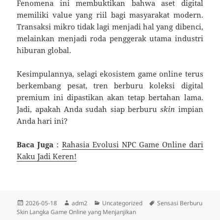
Fenomena ini membuktikan bahwa aset digital
memiliki value yang riil bagi masyarakat modern.
Transaksi mikro tidak lagi menjadi hal yang dibenci,
melainkan menjadi roda penggerak utama industri
hiburan global.
Kesimpulannya, selagi ekosistem game online terus
berkembang pesat, tren berburu koleksi digital
premium ini dipastikan akan tetap bertahan lama.
Jadi, apakah Anda sudah siap berburu
skin
impian
Anda hari ini?
Baca Juga
:
Rahasia Evolusi NPC Game Online dari
Kaku Jadi Keren!
Diposkan
Penulis
Kategori
Tag
2026-05-18
adm2
Uncategorized
Sensasi Berburu
pada
Skin Langka Game Online yang Menjanjikan