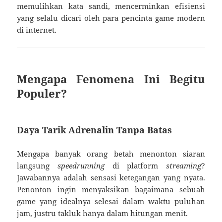
memulihkan kata sandi, mencerminkan efisiensi
yang selalu dicari oleh para pencinta game modern
di internet.
Mengapa Fenomena Ini Begitu
Populer?
Daya Tarik Adrenalin Tanpa Batas
Mengapa banyak orang betah menonton siaran
langsung
speedrunning
di platform
streaming
?
Jawabannya adalah sensasi ketegangan yang nyata.
Penonton ingin menyaksikan bagaimana sebuah
game yang idealnya selesai dalam waktu puluhan
jam, justru takluk hanya dalam hitungan menit.