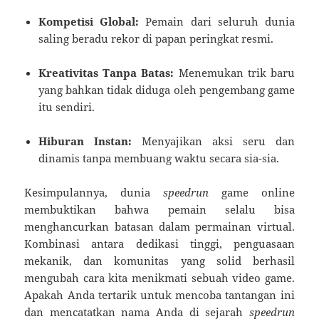
Kompetisi Global:
Pemain dari seluruh dunia
saling beradu rekor di papan peringkat resmi.
Kreativitas Tanpa Batas:
Menemukan trik baru
yang bahkan tidak diduga oleh pengembang game
itu sendiri.
Hiburan Instan:
Menyajikan aksi seru dan
dinamis tanpa membuang waktu secara sia-sia.
Kesimpulannya, dunia
speedrun
game online
membuktikan bahwa pemain selalu bisa
menghancurkan batasan dalam permainan virtual.
Kombinasi antara dedikasi tinggi, penguasaan
mekanik, dan komunitas yang solid berhasil
mengubah cara kita menikmati sebuah video game.
Apakah Anda tertarik untuk mencoba tantangan ini
dan mencatatkan nama Anda di sejarah
speedrun