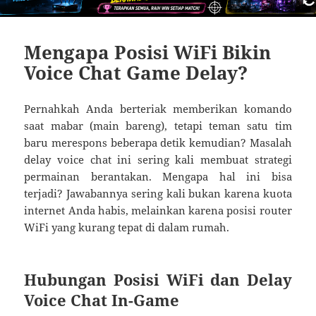
Mengapa Posisi WiFi Bikin
Voice Chat Game Delay?
Pernahkah Anda berteriak memberikan komando
saat mabar (main bareng), tetapi teman satu tim
baru merespons beberapa detik kemudian? Masalah
delay voice chat ini sering kali membuat strategi
permainan berantakan. Mengapa hal ini bisa
terjadi? Jawabannya sering kali bukan karena kuota
internet Anda habis, melainkan karena posisi router
WiFi yang kurang tepat di dalam rumah.
Hubungan Posisi WiFi dan Delay
Voice Chat In-Game