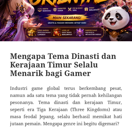
Mengapa Tema Dinasti dan
Kerajaan Timur Selalu
Menarik bagi Gamer
Industri game global terus berkembang pesat,
namun ada satu tema yang tidak pernah kehilangan
pesonanya. Tema dinasti dan kerajaan Timur,
seperti era Tiga Kerajaan (Three Kingdoms) atau
masa feodal Jepang, selalu berhasil memikat hati
jutaan pemain. Mengapa genre ini begitu digemari?