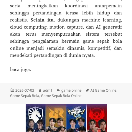
serta meningkatkan koordinasi antarpemain
sehingga pertandingan terasa lebih hidup dan
realistis.
Selain itu
, dukungan machine learning,
cloud computing, motion capture, dan AI generatif
akan terus menyempurnakan sistem tersebut
sehingga pengalaman bermain game sepak bola
online menjadi semakin dinamis, kompetitif, dan
mendekati pertandingan di dunia nyata.
baca juga:
Diposkan
Penulis
Kategori
Tag
2026-07-03
adm1
game online
AI Game Online
,
pada
Game Sepak Bola
,
Game Sepak Bola Online