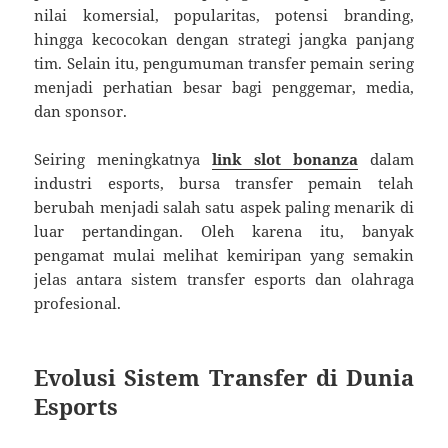
nilai komersial, popularitas, potensi branding,
hingga kecocokan dengan strategi jangka panjang
tim. Selain itu, pengumuman transfer pemain sering
menjadi perhatian besar bagi penggemar, media,
dan sponsor.
Seiring meningkatnya
link slot bonanza
dalam
industri esports, bursa transfer pemain telah
berubah menjadi salah satu aspek paling menarik di
luar pertandingan. Oleh karena itu, banyak
pengamat mulai melihat kemiripan yang semakin
jelas antara sistem transfer esports dan olahraga
profesional.
Evolusi Sistem Transfer di Dunia
Esports