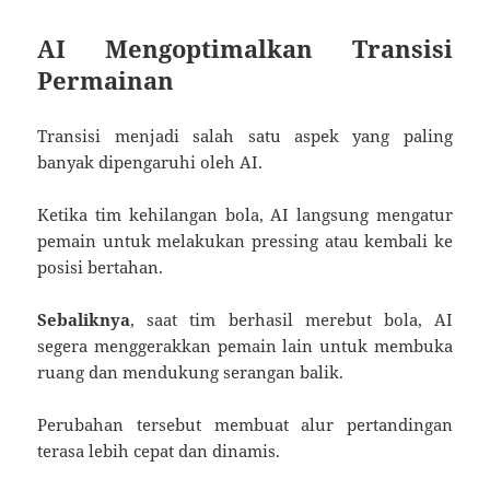
AI Mengoptimalkan Transisi
Permainan
Transisi menjadi salah satu aspek yang paling
banyak dipengaruhi oleh AI.
Ketika tim kehilangan bola, AI langsung mengatur
pemain untuk melakukan pressing atau kembali ke
posisi bertahan.
Sebaliknya
, saat tim berhasil merebut bola, AI
segera menggerakkan pemain lain untuk membuka
ruang dan mendukung serangan balik.
Perubahan tersebut membuat alur pertandingan
terasa lebih cepat dan dinamis.