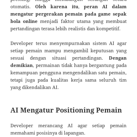
otomatis.
Oleh karena itu
,
peran AI dalam
mengatur pergerakan pemain pada game sepak
bola online
menjadi faktor utama yang membuat
pertandingan terasa lebih realistis dan kompetitif.
Developer terus menyempurnakan sistem AI agar
setiap pemain mampu mengambil keputusan yang
sesuai dengan situasi pertandingan.
Dengan
demikian
, permainan tidak hanya bergantung pada
kemampuan pengguna mengendalikan satu pemain,
tetapi juga pada kualitas kerja sama seluruh tim
yang dikendalikan AI.
AI Mengatur Positioning Pemain
Developer merancang AI agar setiap pemain
memahami posisinya di lapangan.