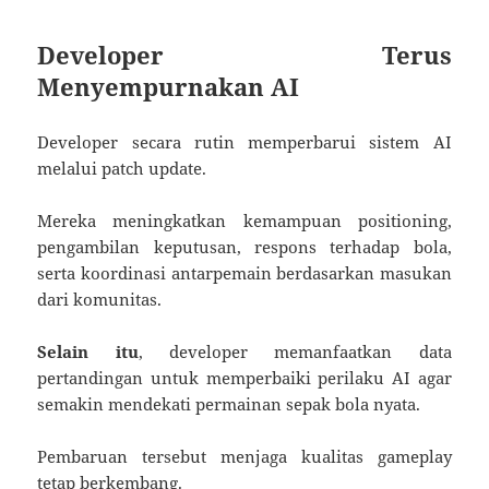
Developer Terus
Menyempurnakan AI
Developer secara rutin memperbarui sistem AI
melalui patch update.
Mereka meningkatkan kemampuan positioning,
pengambilan keputusan, respons terhadap bola,
serta koordinasi antarpemain berdasarkan masukan
dari komunitas.
Selain itu
, developer memanfaatkan data
pertandingan untuk memperbaiki perilaku AI agar
semakin mendekati permainan sepak bola nyata.
Pembaruan tersebut menjaga kualitas gameplay
tetap berkembang.