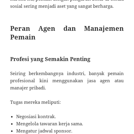
sosial sering menjadi aset yang sangat berharga.
Peran Agen dan Manajemen
Pemain
Profesi yang Semakin Penting
Seiring berkembangnya industri, banyak pemain
profesional kini menggunakan jasa agen atau
manajer pribadi.
Tugas mereka meliputi:
Negosiasi kontrak.
Mengelola tawaran kerja sama.
Mengatur jadwal sponsor.