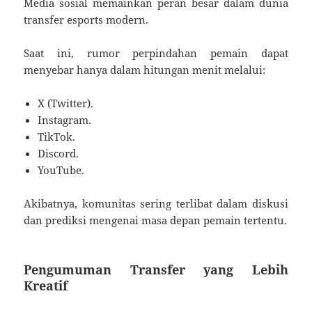
Media sosial memainkan peran besar dalam dunia
transfer esports modern.
Saat ini, rumor perpindahan pemain dapat
menyebar hanya dalam hitungan menit melalui:
X (Twitter).
Instagram.
TikTok.
Discord.
YouTube.
Akibatnya, komunitas sering terlibat dalam diskusi
dan prediksi mengenai masa depan pemain tertentu.
Pengumuman Transfer yang Lebih
Kreatif