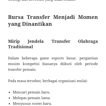
Bursa Transfer Menjadi Momen
yang Dinantikan
Mirip Jendela Transfer Olahraga
Tradisional
Dalam beberapa game esports besar, pergantian
musim kompetisi biasanya diikuti oleh periode
transfer pemain.
Pada masa tersebut, berbagai organisasi mulai:
Mencari pemain baru.
Melepas pemain lama.
Menyusun roster baru.