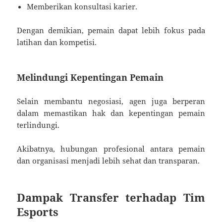
Memberikan konsultasi karier.
Dengan demikian, pemain dapat lebih fokus pada
latihan dan kompetisi.
Melindungi Kepentingan Pemain
Selain membantu negosiasi, agen juga berperan
dalam memastikan hak dan kepentingan pemain
terlindungi.
Akibatnya, hubungan profesional antara pemain
dan organisasi menjadi lebih sehat dan transparan.
Dampak Transfer terhadap Tim
Esports