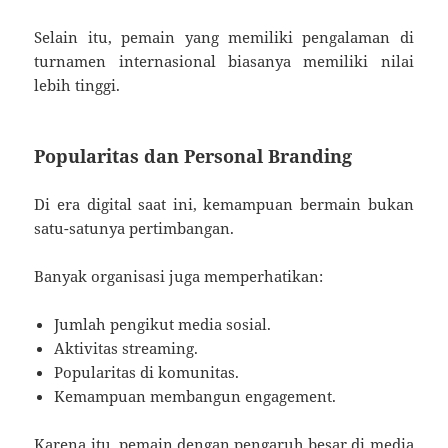
Selain itu, pemain yang memiliki pengalaman di
turnamen internasional biasanya memiliki nilai
lebih tinggi.
Popularitas dan Personal Branding
Di era digital saat ini, kemampuan bermain bukan
satu-satunya pertimbangan.
Banyak organisasi juga memperhatikan:
Jumlah pengikut media sosial.
Aktivitas streaming.
Popularitas di komunitas.
Kemampuan membangun engagement.
Karena itu, pemain dengan pengaruh besar di media