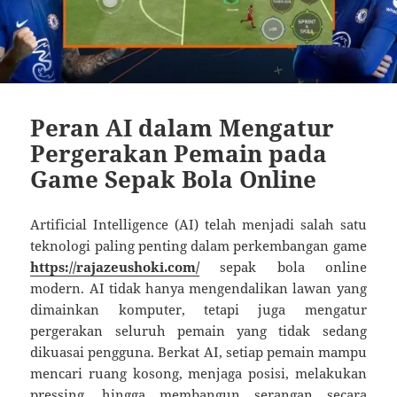
Peran AI dalam Mengatur
Pergerakan Pemain pada
Game Sepak Bola Online
Artificial Intelligence (AI) telah menjadi salah satu
teknologi paling penting dalam perkembangan game
https://rajazeushoki.com/
sepak bola online
modern. AI tidak hanya mengendalikan lawan yang
dimainkan komputer, tetapi juga mengatur
pergerakan seluruh pemain yang tidak sedang
dikuasai pengguna. Berkat AI, setiap pemain mampu
mencari ruang kosong, menjaga posisi, melakukan
pressing, hingga membangun serangan secara