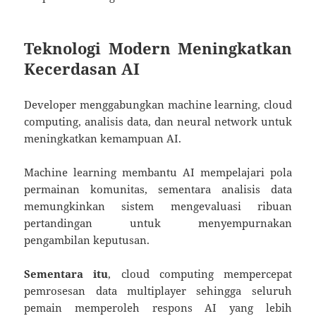
Teknologi Modern Meningkatkan
Kecerdasan AI
Developer menggabungkan machine learning, cloud
computing, analisis data, dan neural network untuk
meningkatkan kemampuan AI.
Machine learning membantu AI mempelajari pola
permainan komunitas, sementara analisis data
memungkinkan sistem mengevaluasi ribuan
pertandingan untuk menyempurnakan
pengambilan keputusan.
Sementara itu
, cloud computing mempercepat
pemrosesan data multiplayer sehingga seluruh
pemain memperoleh respons AI yang lebih