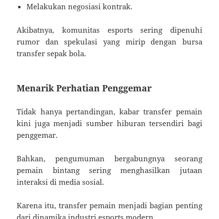
Melakukan negosiasi kontrak.
Akibatnya, komunitas esports sering dipenuhi
rumor dan spekulasi yang mirip dengan bursa
transfer sepak bola.
Menarik Perhatian Penggemar
Tidak hanya pertandingan, kabar transfer pemain
kini juga menjadi sumber hiburan tersendiri bagi
penggemar.
Bahkan, pengumuman bergabungnya seorang
pemain bintang sering menghasilkan jutaan
interaksi di media sosial.
Karena itu, transfer pemain menjadi bagian penting
dari dinamika industri esports modern.