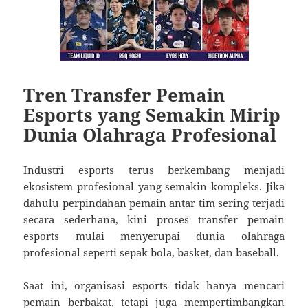
Tren Transfer Pemain
Esports yang Semakin Mirip
Dunia Olahraga Profesional
Industri esports terus berkembang menjadi
ekosistem profesional yang semakin kompleks. Jika
dahulu perpindahan pemain antar tim sering terjadi
secara sederhana, kini proses transfer pemain
esports mulai menyerupai dunia olahraga
profesional seperti sepak bola, basket, dan baseball.
Saat ini, organisasi esports tidak hanya mencari
pemain berbakat, tetapi juga mempertimbangkan